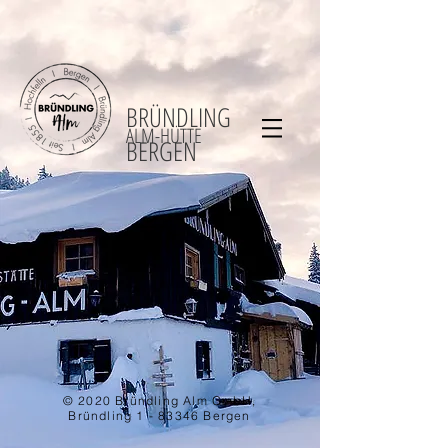
BRÜNDLING
ALM-HÜTTE
BERGEN
© 2020 Bründling Alm GmbH,
Bründling 1 - 83346 Bergen